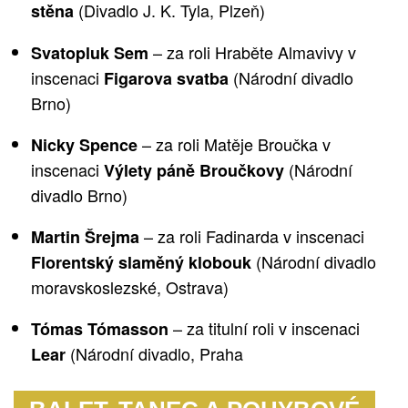
(Divadlo J. K. Tyla, Plzeň)
stěna
– za roli
Hraběte
Almavivy v
Svatopluk Sem
inscenaci
(Národní divadlo
Figarova svatba
Brno)
– za roli Matěje Broučka v
Nicky Spence
inscenaci
(Národní
Výlety páně Broučkovy
divadlo Brno)
– za roli Fadinarda v inscenaci
Martin Šrejma
(Národní divadlo
Florentský slaměný klobouk
moravskoslezské, Ostrava)
– za titulní roli
v i
nscenaci
Tómas Tómasson
(Národní divadlo, Praha
Lear