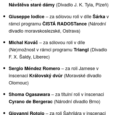
(Divadlo J. K. Tyla, Plzeň)
Návštěva staré dámy
– za sólovou roli v díle
v
Giuseppe Iodice
Šárka
rámci programu
(Národní
ČISTÁ RADOSTance
divadlo moravskoslezské, Ostrava)
– za sólovou roli v díle
Michal Kováč
(Ne)možnost
v rámci programu
(Divadlo
Triangl
F. X. Šaldy, Liberec)
– za roli Jamese v
Sergio Méndez Romero
inscenaci
(Moravské divadlo
Královský dvůr
Olomouc)
– za titulní roli v inscenaci
Shoma Ogasawara
(Národní divadlo Brno)
Cyrano de Bergerac
– za roli Šahrijára v inscenaci
Giovanni Rotolo