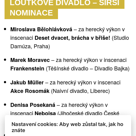
LOUTKOVÉ DIVADLO – ŠIRŠÍ
NOMINACE
– za herecký výkon v
Miroslava Bělohlávková
inscenaci
(Studio
Deset dvacet, brácha v břiše!
Damúza, Praha)
– za herecký výkon v inscenaci
Marek Moravec
(Těšínské divadlo
–
Divadlo Bajka)
Frankenstein
– za herecký výkon v inscenaci
Jakub Müller
(Naivní divadlo, Liberec)
Akce Rosomák
– za herecký výkon v
Denisa Posekaná
inscenaci
(Jihočeské divadlo České
Nebojsa
Budějovice – Malé divadlo)
Nastavení cookies: Aby web zůstal tak, jak ho
znáte
– za herecký výkon v
Johana Vavřínová