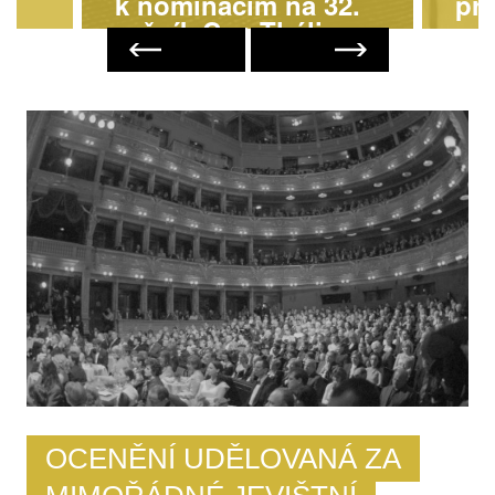
k nominacím na 32.
pr
ročník Cen Thálie
Next
Previous
OCENĚNÍ UDĚLOVANÁ ZA