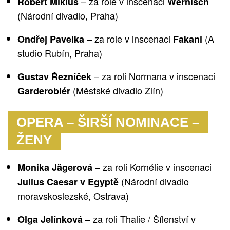
– za role v inscenaci
Robert Mikluš
Wernisch
(Národní divadlo, Praha)
– za role v inscenaci
(A
Ondřej Pavelka
Fakani
studio Rubín, Praha)
– za roli Normana v inscenaci
Gustav Řezníček
(Městské divadlo Zlín)
Garderobiér
OPERA – ŠIRŠÍ NOMINACE –
ŽENY
– za roli Kornélie v inscenaci
Monika Jägerová
(Národní divadlo
Julius Caesar v Egyptě
moravskoslezské, Ostrava)
– za roli Thalie / Šílenství v
Olga Jelínková