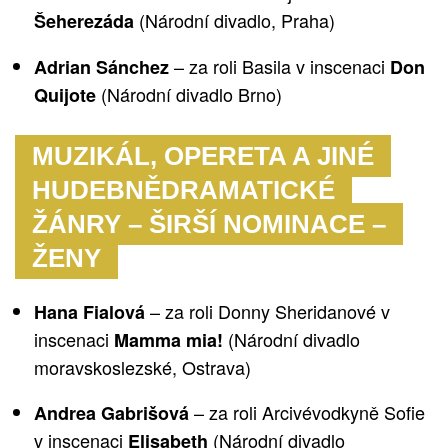
(Národní divadlo, Praha)
Šeherezáda
– za roli Basila v inscenaci
Adrian Sánchez
Don
(Národní divadlo Brno)
Quijote
MUZIKÁL, OPERETA A JINÉ
HUDEBNĚDRAMATICKÉ
ŽÁNRY – ŠIRŠÍ NOMINACE –
ŽENY
– za roli Donny Sheridanové v
Hana Fialová
inscenaci
(
Národní divadlo
Mamma mia!
moravskoslezské, Ostrava)
– za roli Arcivévodkyně Sofie
Andrea Gabrišová
v inscenaci
(Národní divadlo
Elisabeth