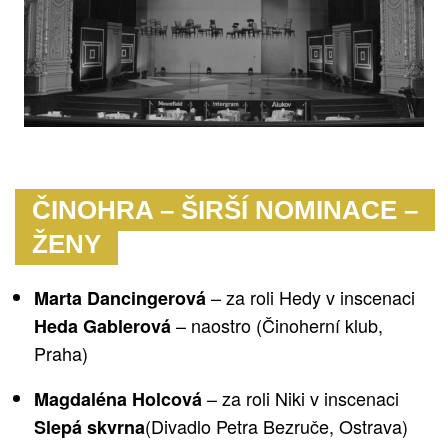
ČINOHRA – ŠIRŠÍ NOMINACE –
ŽENY
– za roli Hedy v inscenaci
Marta Dancingerová
– naostro
(Činoherní klub,
Heda Gablerová
Praha
)
– za roli Niki v inscenaci
Magdaléna Holcová
(Divadlo Petra Bezruče, Ostrava)
Slepá skvrna