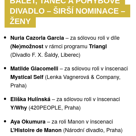
BALET, TANEC A POHYBOVÉ
DIVADLO – ŠIRŠÍ NOMINACE –
ŽENY
– za sólovou roli v díle
Nuria Cazorla Garcia
v rámci programu
(Ne)možnost
Triangl
(Divadlo F. X. Šaldy, Liberec)
– za sólovou roli v inscenaci
Matilde Giacomelli
(Lenka Vagnerová & Company,
Mystical Self
Praha)
– za sólovou roli v inscenaci
Eliška Hulínská
(420PEOPLE, Praha)
Y/Why
– za roli Manon v inscenaci
Aya Okumura
(Národní divadlo, Praha)
L’Histoire de Manon