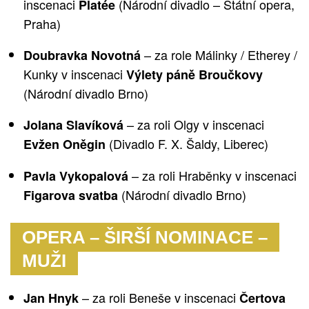
inscenaci
(Národní divadlo – Státní opera,
Platée
Praha)
– za role Málinky / Etherey /
Doubravka Novotná
Kunky v inscenaci
Výlety páně Broučkovy
(Národní divadlo Brno)
– za roli Olgy v inscenaci
Jolana Slavíková
(Divadlo F. X. Šaldy, Liberec)
Evžen Oněgin
– za roli Hraběnky v inscenaci
Pavla Vykopalová
(Národní divadlo Brno)
Figarova svatba
OPERA – ŠIRŠÍ NOMINACE –
MUŽI
– za roli Beneše v inscenaci
Jan Hnyk
Čertova