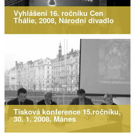
Vyhlášení 16. ročníku Cen
Thálie, 2008, Národní divadlo
Tisková konference 15.ročníku,
30. 1. 2008, Mánes