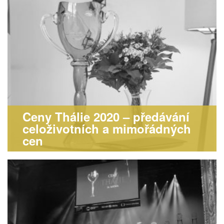
Ceny Thálie 2020 – předávání
celoživotních a mimořádných
cen