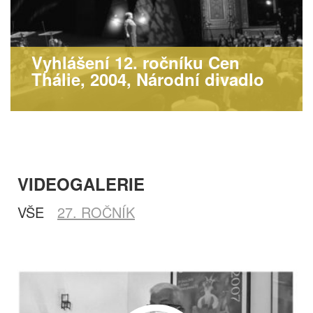
Vyhlášení 12. ročníku Cen
Thálie, 2004, Národní divadlo
VIDEOGALERIE
VŠE
27. ROČNÍK