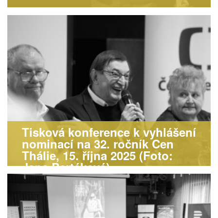
Tisková konference k vyhlášení
nominací na 32. ročník Cen
Thálie, 15. října 2025 (Foto:
Jana Pertáková)