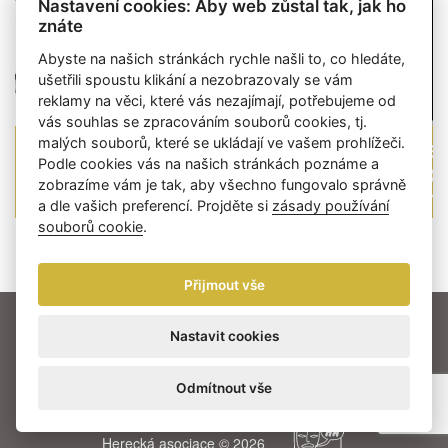
Nastavení cookies: Aby web zůstal tak, jak ho
znáte
Abyste na našich stránkách rychle našli to, co hledáte,
ušetřili spoustu klikání a nezobrazovaly se vám
reklamy na věci, které vás nezajímají, potřebujeme od
vás souhlas se zpracováním souborů cookies, tj.
–
Sledujte živě
Zem
malých souborů, které se ukládají ve vašem prohlížeči.
tiskovou konferenci
Po
Podle cookies vás na našich stránkách poznáme a
zobrazíme vám je tak, aby všechno fungovalo správně
k nominacím na 32.
pr
a dle vašich preferencí. Projděte si
zásady používání
ročník Cen Thálie
souborů cookie
.
Next
Previous
Přijmout vše
AKTUALITY
NOMINACE
LAUREÁTI
Nastavit cookies
O CENÁCH THÁLIE
MULTIMÉDIA
PARTNEŘI
KONTAKT
Odmítnout vše
Herecká asociace © 2026