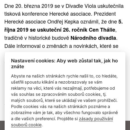
Dne 20. března 2019 se v Divadle Viola uskutečnila
tisková konference Herecké asociace. Prezident
Herecké asociace Ondřej Kepka oznámil, že dne
5.
,
října 2019 se
uskuteční 26. ročník Cen Thálie
tradičně v historické budově
.
Národního divadla
Dále informoval o změnách a novinkách, které se
slavnostního večera týkají a také o ostatních
aktivitách Herecké asociace.
Nastavení cookies: Aby web zůstal tak, jak ho
znáte
Abyste na našich stránkách rychle našli to, co hledáte,
ušetřili spoustu klikání a nezobrazovaly se vám
reklamy na věci, které vás nezajímají, potřebujeme od
vás souhlas se zpracováním souborů cookies, tj.
malých souborů, které se ukládají ve vašem prohlížeči.
Tisková zpráva
Podle cookies vás na našich stránkách poznáme a
zobrazíme vám je tak, aby všechno fungovalo správně
a dle vašich preferencí. Projděte si
zásady používání
souborů cookie
.