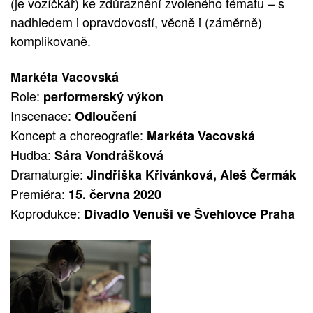
(je vozíčkář) ke zdůraznění zvoleného tématu – s
nadhledem i opravdovostí, věcně i (záměrně)
komplikovaně.
Markéta Vacovská
Role:
performerský výkon
Inscenace:
Odloučení
Koncept a choreografie:
Markéta Vacovská
Hudba:
Sára Vondrášková
Dramaturgie:
Jindřiška Křivánková, Aleš Čermák
Premiéra:
15. června 2020
Koprodukce:
Divadlo Venuši ve Švehlovce Praha