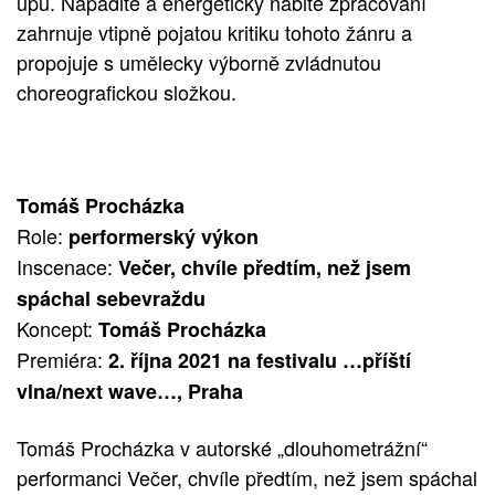
upu. Nápadité a energeticky nabité zpracování
zahrnuje vtipně pojatou kritiku tohoto žánru a
propojuje s umělecky výborně zvládnutou
choreografickou složkou.
Tomáš Procházka
Role:
performerský výkon
Inscenace:
Večer, chvíle předtím, než jsem
spáchal sebevraždu
Koncept:
Tomáš Procházka
Premiéra:
2. října 2021 na festivalu …příští
vlna/next wave…, Praha
Tomáš Procházka v autorské „dlouhometrážní“
performanci Večer, chvíle předtím, než jsem spáchal