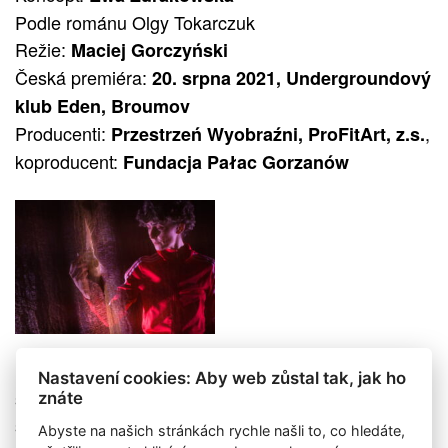
Podle románu Olgy Tokarczuk
Režie:
Maciej Gorczyński
Česká premiéra:
20. srpna 2021, Undergroundový
klub Eden, Broumov
Producenti:
,
Przestrzeń Wyobraźni, ProFitArt, z.s.
koproducent:
Fundacja Pałac Gorzanów
Polská, ale také v Česku působící performerka
Nastavení cookies: Aby web zůstal tak, jak ho
sugestivně formou jak dialogů s diváky, tak vlastními
znáte
snovými monology vypráví o světě česko-polského
Abyste na našich stránkách rychle našli to, co hledáte,