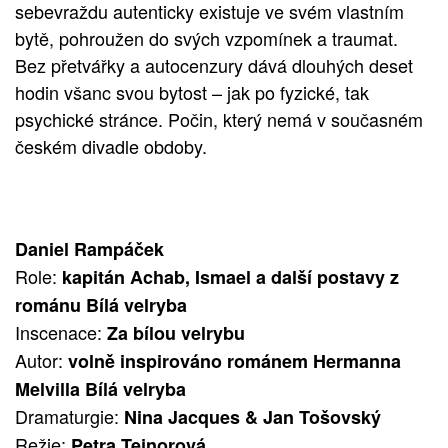
sebevraždu autenticky existuje ve svém vlastním
bytě, pohroužen do svých vzpomínek a traumat.
Bez přetvářky a autocenzury dává dlouhých deset
hodin všanc svou bytost – jak po fyzické, tak
psychické stránce. Počin, který nemá v současném
českém divadle obdoby.
Daniel Rampáček
Role:
kapitán Achab, Ismael a další postavy z
románu Bílá velryba
Inscenace:
Za bílou velrybu
Autor:
volně inspirováno románem Hermanna
Melvilla Bílá velryba
Dramaturgie:
Nina Jacques & Jan Tošovský
Režie:
Petra Tejnorová