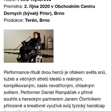
Premiéra:
2. října 2020 v Obchodním Centru
Dornych (bývalý Prior), Brno
Produkce:
Terén, Brno
Performance-rituál dvou herců je otiskem světa snů,
tužeb a věčných střetů ideálů s reálným,
komplikovaným, často nevstřícným, chladným
světem. Performer Daniel Rampáček v přímé
souhře s hereckým partnerem Janem Čtvrtníkem
přirozeně a kreativně využívá svůj fyzický handicap