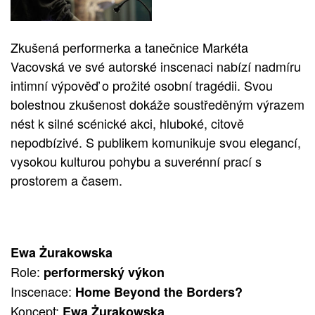
Zkušená performerka a tanečnice Markéta
Vacovská ve své autorské inscenaci nabízí nadmíru
intimní výpověď o prožité osobní tragédii. Svou
bolestnou zkušenost dokáže soustředěným výrazem
nést k silné scénické akci, hluboké, citově
nepodbízivé. S publikem komunikuje svou elegancí,
vysokou kulturou pohybu a suverénní prací s
prostorem a časem.
Ewa Żurakowska
Role:
performerský výkon
Inscenace:
Home Beyond the Borders?
Koncept:
Ewa Żurakowska