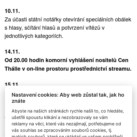
10.11.
Za účasti státní notářky otevírání speciálních obálek
s hlasy, sčítání hlasů a potvrzení vítězů v
jednotlivých kategoriích.
14.11.
Od 20.00 hodin komorní vyhlášení nositelů Cen
Thálie v on-line prostoru prostřednictví streamu.
15.11.
Od 17 hodin odvysílá ČRo Dvojka v přímém
Nastavení cookies: Aby web zůstal tak, jak ho
přenosu pořad
.
Ohlasy Cen Thálie
znáte
Abyste na našich stránkách rychle našli to, co hledáte,
6. – 13.12.
ušetřili spoustu klikání a nezobrazovaly se vám
reklamy na věci, které vás nezajímají, potřebujeme od
ČT ART, vždy cca od 20.10
vás souhlas se zpracováním souborů cookies, tj.
8×8 – aneb osm malých dokumentů – medailonků –
malých souborů, které se ukládají ve vašem prohlížeči.