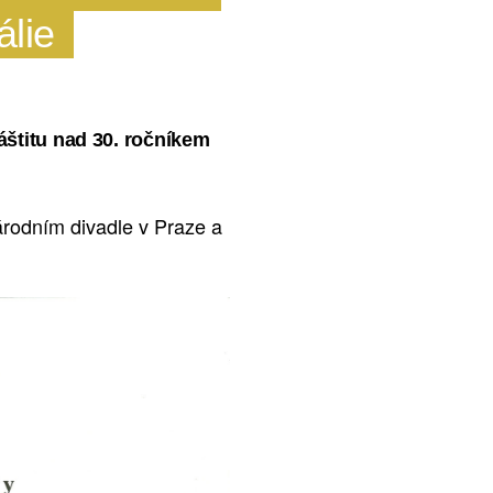
álie
záštitu nad 30. ročníkem
árodním divadle v Praze a