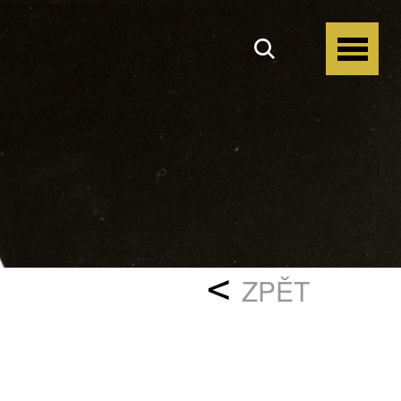
<
ZPĚT