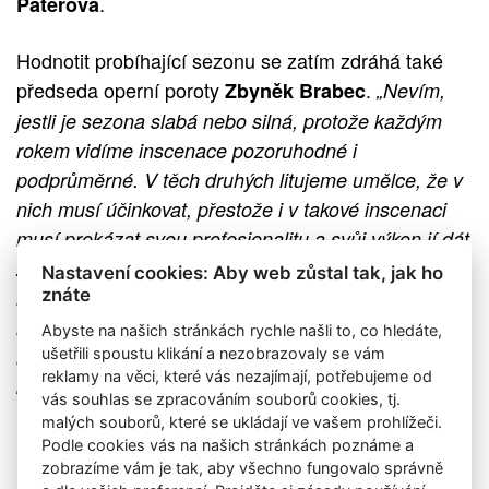
.
Paterová
Hodnotit probíhající sezonu se zatím zdráhá také
předseda operní poroty
.
Zbyněk Brabec
„Nevím,
jestli je sezona slabá nebo silná, protože každým
rokem vidíme inscenace pozoruhodné i
podprůměrné. V těch druhých litujeme umělce, že v
nich musí účinkovat, přestože i v takové inscenaci
musí prokázat svou profesionalitu a svůj výkon jí dát
zcela do služeb. Myslím, že každý člen poroty
Nastavení cookies: Aby web zůstal tak, jak ho
nějaké favority má, ale o tom budeme hovořit až na
znáte
naší závěrečné schůzi. Pokud někdo považoval
Abyste na našich stránkách rychle našli to, co hledáte,
některý výkon za pozoruhodný, určitě na něj své
ušetřili spoustu klikání a nezobrazovaly se vám
reklamy na věci, které vás nezajímají, potřebujeme od
dodává.
kolegy upozornil,“
vás souhlas se zpracováním souborů cookies, tj.
malých souborů, které se ukládají ve vašem prohlížeči.
Podle cookies vás na našich stránkách poznáme a
zobrazíme vám je tak, aby všechno fungovalo správně