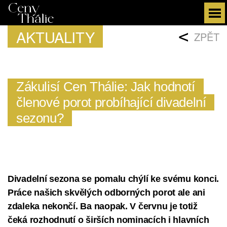
AKTUALITY
<
ZPĚT
Zákulisí Cen Thálie: Jak hodnotí
členové porot probíhající divadelní
sezonu?
Divadelní sezona se pomalu chýlí ke svému konci.
Práce našich skvělých odborných porot ale ani
zdaleka nekončí. Ba naopak. V červnu je totiž
čeká rozhodnutí o širších nominacích i hlavních