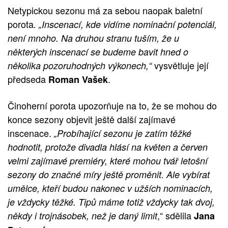
Netypickou sezonu má za sebou naopak baletní
porota
. „Inscenací, kde vidíme nominační potenciál,
není mnoho. Na druhou stranu tuším, že u
některých inscenací se budeme bavit hned o
vysvětluje její
několika pozoruhodných výkonech,“
předseda
.
Roman Vašek
Činoherní porota upozorňuje na to, že se mohou do
konce sezony objevit ještě další zajímavé
inscenace.
„Probíhající sezonu je zatím těžké
hodnotit, protože divadla hlásí na květen a červen
velmi zajímavé premiéry, které mohou tvář letošní
sezony do značné míry ještě proměnit. Ale vybírat
umělce, kteří budou nakonec v užších nominacích,
je vždycky těžké. Tipů máme totiž vždycky tak dvoj,
,“ sdělila
někdy i trojnásobek, než je daný limit
Jana