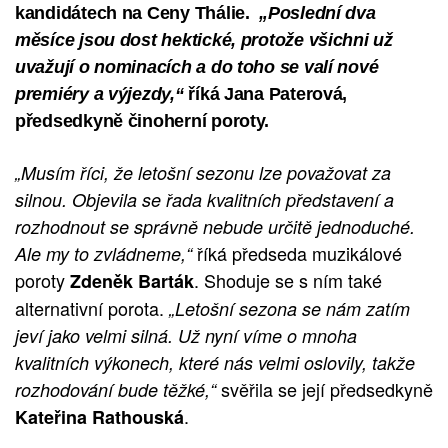
kandidátech na Ceny Thálie.
„Poslední dva
měsíce jsou dost hektické, protože všichni už
uvažují o nominacích a do toho se valí nové
premiéry a výjezdy,“
říká Jana Paterová,
předsedkyně činoherní poroty.
„Musím říci, že letošní sezonu lze považovat za
silnou. Objevila se řada kvalitních představení a
rozhodnout se správně nebude určitě jednoduché.
říká předseda muzikálové
Ale my to zvládneme,“
poroty
. Shoduje se s ním také
Zdeněk Barták
alternativní porota.
„Letošní sezona se nám zatím
jeví jako velmi silná. Už nyní víme o mnoha
kvalitních výkonech, které nás velmi oslovily, takže
svěřila se její předsedkyně
rozhodování bude těžké,“
.
Kateřina Rathouská