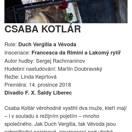
CSABA KOTLÁR
Role:
Duch Vergilia a Vévoda
Inscenace:
Francesca da Rimini a Lakomý rytíř
Autor hudby: Sergej Rachmaninov
Hudební nastudování: Martin Doubravský
Režie: Linda Keprtová
Premiéra: 14. prosince 2018
Divadlo F. X. Šaldy Liberec
Csaba Kotlár věrohodně vystihl dva muže, kteří mají
– i v souladu s režijním pojetím – mnoho
společného. Jak Duch Vergilia, tak Vévoda jsou
sebestřední narcisové, povznesení nad ubohé