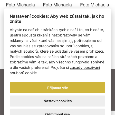
Foto Michaela
Foto Michaela
Foto Michaela
Škvrňáková
Škvrňáková
Škvrňáková
Nastavení cookies: Aby web zůstal tak, jak ho
znáte
Abyste na našich stránkách rychle našli to, co hledáte,
ušetřili spoustu klikání a nezobrazovaly se vám
reklamy na věci, které vás nezajímají, potřebujeme od
Foto Michaela
Foto Michaela
vás souhlas se zpracováním souborů cookies, tj.
Škvrňáková
Škvrňáková
malých souborů, které se ukládají ve vašem prohlížeči.
Podle cookies vás na našich stránkách poznáme a
zobrazíme vám je tak, aby všechno fungovalo správně
a dle vašich preferencí. Projděte si
zásady používání
souborů cookie
.
AKTUALITY
NOMINACE
LAUREÁTI
O CENÁCH THÁLIE
MULTIMÉDIA
Přijmout vše
PARTNEŘI
KONTAKT
Nastavit cookies
Herecká asociace © 2026
Odmítnout vše