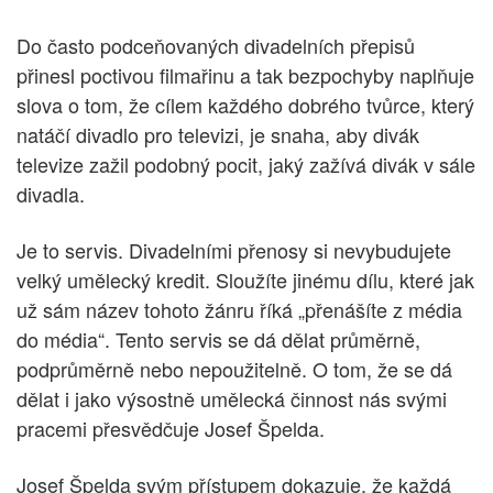
Do často podceňovaných divadelních přepisů
přinesl poctivou filmařinu a tak bezpochyby naplňuje
slova o tom, že cílem každého dobrého tvůrce, který
natáčí divadlo pro televizi, je snaha, aby divák
televize zažil podobný pocit, jaký zažívá divák v sále
divadla.
Je to servis. Divadelními přenosy si nevybudujete
velký umělecký kredit. Sloužíte jinému dílu, které jak
už sám název tohoto žánru říká „přenášíte z média
do média“. Tento servis se dá dělat průměrně,
podprůměrně nebo nepoužitelně. O tom, že se dá
dělat i jako výsostně umělecká činnost nás svými
pracemi přesvědčuje Josef Špelda.
Josef Špelda svým přístupem dokazuje, že každá