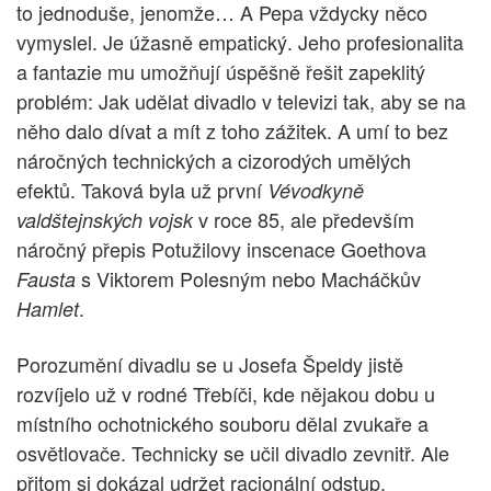
to jednoduše, jenomže… A Pepa vždycky něco
vymyslel. Je úžasně empatický. Jeho profesionalita
a fantazie mu umožňují úspěšně řešit zapeklitý
problém: Jak udělat divadlo v televizi tak, aby se na
něho dalo dívat a mít z toho zážitek. A umí to bez
náročných technických a cizorodých umělých
efektů. Taková byla už první
Vévodkyně
v roce 85, ale především
valdštejnských vojsk
náročný přepis Potužilovy inscenace Goethova
s Viktorem Polesným nebo Macháčkův
Fausta
.
Hamlet
Porozumění divadlu se u Josefa Špeldy jistě
rozvíjelo už v rodné Třebíči, kde nějakou dobu u
místního ochotnického souboru dělal zvukaře a
osvětlovače. Technicky se učil divadlo zevnitř. Ale
přitom si dokázal udržet racionální odstup.