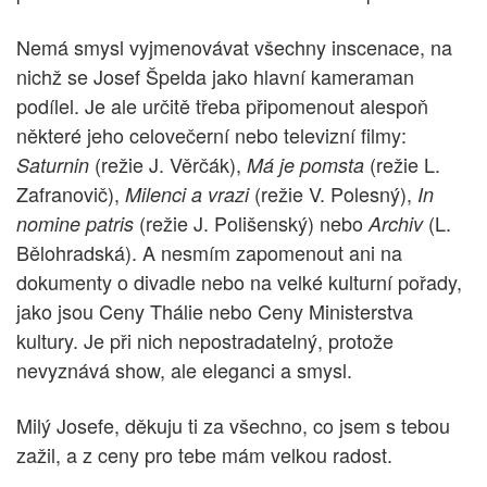
Nemá smysl vyjmenovávat všechny inscenace, na
nichž se Josef Špelda jako hlavní kameraman
podílel. Je ale určitě třeba připomenout alespoň
některé jeho celovečerní nebo televizní filmy:
(režie J. Věrčák),
(režie L.
Saturnin
Má je pomsta
Zafranovič),
(režie V. Polesný),
Milenci a vrazi
In
(režie J. Polišenský) nebo
(L.
nomine patris
Archiv
Bělohradská). A nesmím zapomenout ani na
dokumenty o divadle nebo na velké kulturní pořady,
jako jsou Ceny Thálie nebo Ceny Ministerstva
kultury. Je při nich nepostradatelný, protože
nevyznává show, ale eleganci a smysl.
Milý Josefe, děkuju ti za všechno, co jsem s tebou
zažil, a z ceny pro tebe mám velkou radost.