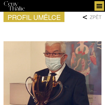
PROFIL UMĚLCE
<
ZPĚT