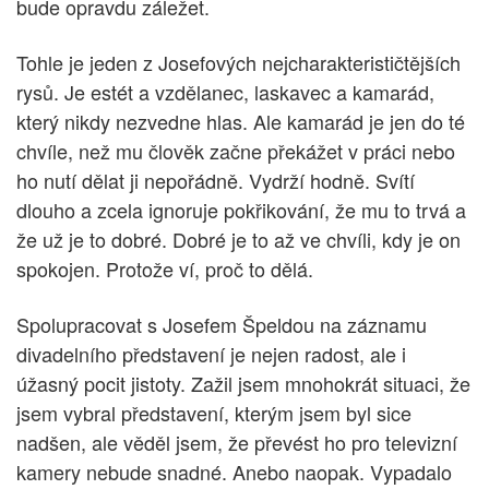
bude opravdu záležet.
Tohle je jeden z Josefových nejcharakterističtějších
rysů. Je estét a vzdělanec, laskavec a kamarád,
který nikdy nezvedne hlas. Ale kamarád je jen do té
chvíle, než mu člověk začne překážet v práci nebo
ho nutí dělat ji nepořádně. Vydrží hodně. Svítí
dlouho a zcela ignoruje pokřikování, že mu to trvá a
že už je to dobré. Dobré je to až ve chvíli, kdy je on
spokojen. Protože ví, proč to dělá.
Spolupracovat s Josefem Špeldou na záznamu
divadelního představení je nejen radost, ale i
úžasný pocit jistoty. Zažil jsem mnohokrát situaci, že
jsem vybral představení, kterým jsem byl sice
nadšen, ale věděl jsem, že převést ho pro televizní
kamery nebude snadné. Anebo naopak. Vypadalo