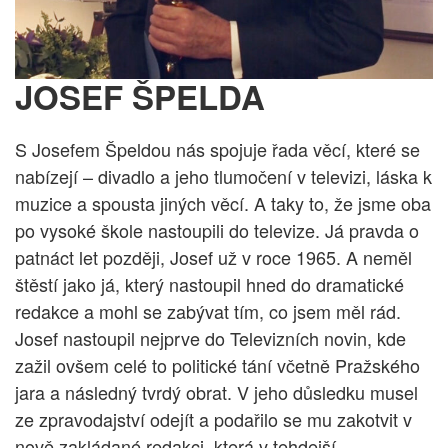
JOSEF ŠPELDA
S Josefem Špeldou nás spojuje řada věcí, které se
nabízejí – divadlo a jeho tlumočení v televizi, láska k
muzice a spousta jiných věcí. A taky to, že jsme oba
po vysoké škole nastoupili do televize. Já pravda o
patnáct let později, Josef už v roce 1965. A neměl
štěstí jako já, který nastoupil hned do dramatické
redakce a mohl se zabývat tím, co jsem měl rád.
Josef nastoupil nejprve do Televizních novin, kde
zažil ovšem celé to politické tání včetně Pražského
jara a následný tvrdý obrat. V jeho důsledku musel
ze zpravodajství odejít a podařilo se mu zakotvit v
nově zakládané redakci, která v tehdejší