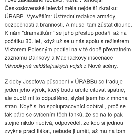
Československé televizi měla nejdelší zkratku:
ÚRABB. Vysvětlím: Ústřední redakce armády,
bezpečnosti a brannosti. A musel tam zůstat dlouho.
K nám “dramatikům” se jeho přestup podařil až na
počátku 80. let, když už se u nás spolu s režisérem
Viktorem Polesným podílel na v té době převratném
záznamu Daňkovy a Macháčkovy inscenace
z Nové scény.
Vévodkyně valdštejnských vojsk
Z doby Josefova působení v ÚRABBu se traduje
jeden jeho výrok, který budu určitě citovat špatně,
ale budiž mi to odpuštěno, slyšel jsem ho z mnoha
stran. Když si ho spolupracovníci dobírali, proč se
tak páře se svícením těch tanků, že se na to pak
stejně nikdo nedívá, odpověděl, že kdo si jednou
zvykne práci flákat, nebude ji umět, až mu na tom