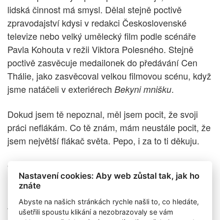
lidská činnost má smysl. Dělal stejně poctivě
zpravodajství kdysi v redakci Československé
televize nebo velký umělecký film podle scénáře
Pavla Kohouta v režii Viktora Polesného. Stejně
poctivě zasvěcuje medailonek do předávání Cen
Thálie, jako zasvěcoval velkou filmovou scénu, když
jsme natáčeli v exteriérech
.
Bekyni mnišku
Dokud jsem tě nepoznal, měl jsem pocit, že svoji
práci neflákám. Co tě znám, mám neustále pocit, že
jsem největší flákač světa. Pepo, i za to ti děkuju.
Ondřej Kepka
Nastavení cookies: Aby web zůstal tak, jak ho
znáte
Abyste na našich stránkách rychle našli to, co hledáte,
Získaná ocenění:
ušetřili spoustu klikání a nezobrazovaly se vám
2020, Cena Thálie za šíření divadelního umění v