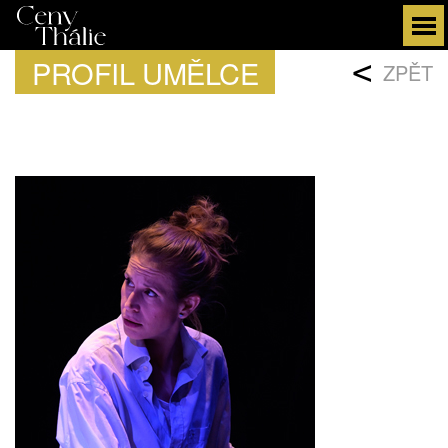
PROFIL UMĚLCE
<
ZPĚT