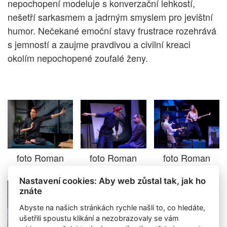
nepochopení modeluje s konverzační lehkostí,
nešetří sarkasmem a jadrným smyslem pro jevištní
humor. Nečekané emoční stavy frustrace rozehrává
s jemností a zaujme pravdivou a civilní kreaci
okolím nepochopené zoufalé ženy.
foto Roman
foto Roman
foto Roman
Polášek
Polášek
Polášek
Nastavení cookies: Aby web zůstal tak, jak ho
znáte
Abyste na našich stránkách rychle našli to, co hledáte,
ušetřili spoustu klikání a nezobrazovaly se vám