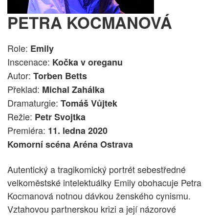
PETRA KOCMANOVÁ
Role:
Emily
Inscenace:
Kočka v oreganu
Autor:
Torben Betts
Překlad:
Michal Zahálka
Dramaturgie:
Tomáš Vůjtek
Režie:
Petr Svojtka
Premiéra:
11. ledna 2020
Komorní scéna Aréna Ostrava
Autentický a tragikomický portrét sebestředné
velkoměstské intelektuálky Emily obohacuje Petra
Kocmanová notnou dávkou ženského cynismu.
Vztahovou partnerskou krizi a její názorové