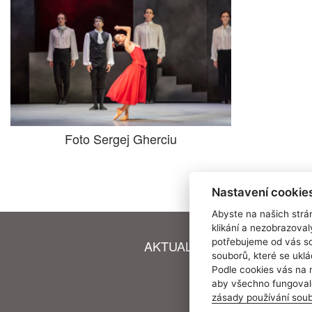
Foto Sergej Gherciu
Nastavení cookies
Abyste na našich strán
klikání a nezobrazoval
potřebujeme od vás so
AKTUALITY
NOMINACE
souborů, které se uklá
Podle cookies vás na 
aby všechno fungovalo
Here
zásady používání sou