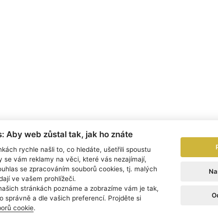
: Aby web zůstal tak, jak ho znáte
kách rychle našli to, co hledáte, ušetřili spoustu
y se vám reklamy na věci, které vás nezajímají,
uhlas se zpracováním souborů cookies, tj. malých
LAUREÁTI
O CENÁCH THÁLIE
MULTIMÉDI
Na
dají ve vašem prohlížeči.
našich stránkách poznáme a zobrazíme vám je tak,
O
 správně a dle vašich preferencí. Projděte si
cká asociace © 2026
Web by: digiONE
Nastavení co
borů cookie
.