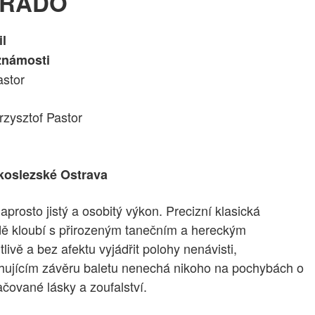
URADO
l
známosti
astor
rzysztof Pastor
koslezské Ostrava
prosto jistý a osobitý výkon. Precizní klasická
dě kloubí s přirozeným tanečním a hereckým
livě a bez afektu vyjádřit polohy nenávisti,
trhujícím závěru baletu nenechá nikoho na pochybách o
čované lásky a zoufalství.