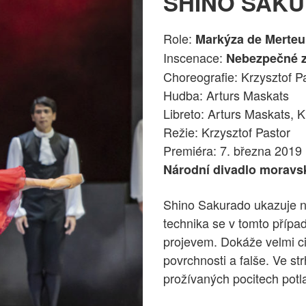
SHINO SAK
Role:
Markýza de Merteui
Inscenace:
Nebezpečné 
Choreografie: Krzysztof P
Hudba: Arturs Maskats
Libreto: Arturs Maskats, K
Režie: Krzysztof Pastor
Premiéra: 7. března 2019
Národní divadlo moravs
Shino Sakurado ukazuje na
technika se v tomto přípa
projevem. Dokáže velmi cit
povrchnosti a falše. Ve s
prožívaných pocitech potla