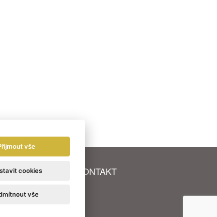
Přijmout vše
A
PARTNEŘI
KONTAKT
stavit cookies
dmítnout vše
okies