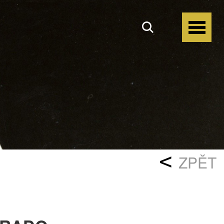
<
ZPĚT