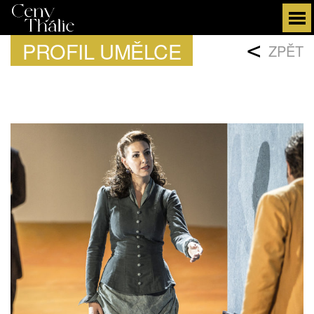
PROFIL UMĚLCE
<
ZPĚT