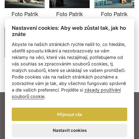
Foto Patrik
Foto Patrik
Foto Patrik
Borecký
Borecký
Borecký
Nastavení cookies: Aby web zůstal tak, jak ho
znáte
Abyste na našich stránkách rychle našli to, co hledáte,
ušetřili spoustu klikání a nezobrazovaly se vám
reklamy na věci, které vás nezajímají, potřebujeme od
Foto Patrik
Foto Patrik
vás souhlas se zpracováním souborů cookies, tj.
Borecký
Borecký
malých souborů, které se ukládají ve vašem prohlížeči.
Podle cookies vás na našich stránkách poznáme a
zobrazíme vám je tak, aby všechno fungovalo správně
a dle vašich preferencí. Projděte si
zásady používání
souborů cookie
.
AKTUALITY
NOMINACE
LAUREÁTI
O CENÁCH THÁLIE
MULTIMÉDIA
Přijmout vše
PARTNEŘI
KONTAKT
Nastavit cookies
Herecká asociace © 2026