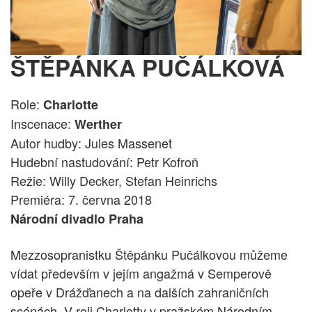
ŠTĚPÁNKA PUČÁLKOVÁ
Role:
Charlotte
Inscenace:
Werther
Autor hudby: Jules Massenet
Hudební nastudování: Petr Kofroň
Režie: Willy Decker, Stefan Heinrichs
Premiéra: 7. června 2018
Národní divadlo Praha
Mezzosopranistku Štěpánku Pučálkovou můžeme
vídat především v jejím angažmá v Semperově
opeře v Drážďanech a na dalších zahraničních
scénách. V roli Charlotty v pražském Národním