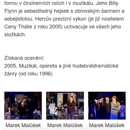
formu v činoherních rolích i v muzikálu. Jeho Billy
Flynn je sebestředný hejsek s obrovským šarmem a
sebejistotou. Hercův precizní výkon (je již nositelem
Ceny Thálie z roku 2005) uchvacuje ve všech jeho
složkách.
Získaná ocenění:
2005, Muzikál, opereta a jiné hudebnědramatické
žánry (od roku 1996)
Marek Malůšek
Marek Malůšek
Marek Malůšek