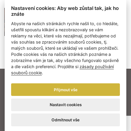
© 2019
© 2019
© 2019
Nastavení cookies: Aby web zůstal tak, jak ho
znáte
Abyste na našich stránkách rychle našli to, co hledáte,
ušetřili spoustu klikání a nezobrazovaly se vám
reklamy na věci, které vás nezajímají, potřebujeme od
Marek Malůšek
vás souhlas se zpracováním souborů cookies, tj.
© 2019
malých souborů, které se ukládají ve vašem prohlížeči.
Podle cookies vás na našich stránkách poznáme a
zobrazíme vám je tak, aby všechno fungovalo správně
a dle vašich preferencí. Projděte si
zásady používání
souborů cookie
.
AKTUALITY
NOMINACE
LAUREÁTI
O CENÁCH THÁLIE
MULTIMÉDIA
Přijmout vše
PARTNEŘI
KONTAKT
Nastavit cookies
Herecká asociace © 2026
Odmítnout vše
Web by: digiONE
Nastavení cookies