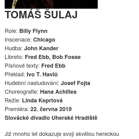
TOMÁŠ ŠULAJ
Role:
Billy Flynn
Inscenace:
Chicago
Hudba:
John Kander
Libreto:
Fred Ebb, Bob Fosse
Písňové texty:
Fred Ebb
Překlad:
Ivo T. Havlů
Hudební nastudování:
Josef Fojta
Choreografie:
Hana Achilles
Režie:
Linda Keprtová
Premiéra:
22. června 2019
Slovácké divadlo Uherské Hradiště
Již mnoho let dokazuje svoji skvělou hereckou