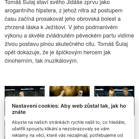
Tomáš Šulaj staví svého Jidáše zprvu jako
arogantního hipstera, z jehož nitra až postupem
času začíná prosakovat jeho obrovská bolest a
zhrzená láska k Ježíšovi. V jeho podmanivém
výkonu a skvěle zvládnutém pěveckém partu vidíme
živou postavu plnou skutečného citu. Tomáš Šulaj
opět dokazuje, že je špičkovým hercem jak
činoherním, tak muzikálovým.
Nastavení cookies: Aby web zůstal tak, jak ho
znáte
Abyste na našich stránkách rychle našli to, co hledáte,
ušetřili spoustu klikání a nezobrazovaly se vám
reklamy na věci, které vás nezajímají, potřebujeme od