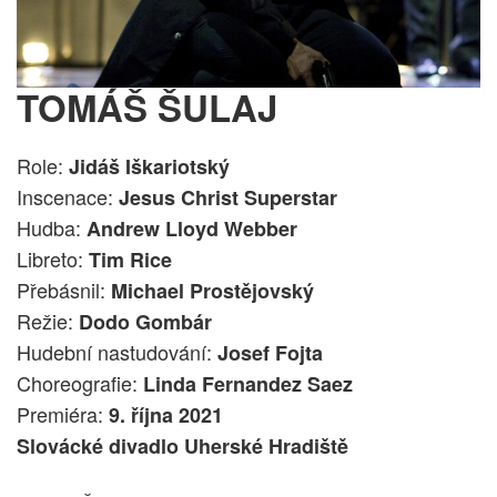
TOMÁŠ ŠULAJ
Role:
Jidáš Iškariotský
Inscenace:
Jesus Christ Superstar
Hudba:
Andrew Lloyd Webber
Libreto:
Tim Rice
Přebásnil:
Michael Prostějovský
Režie:
Dodo Gombár
Hudební nastudování:
Josef Fojta
Choreografie:
Linda Fernandez Saez
Premiéra:
9. října 2021
Slovácké divadlo Uherské Hradiště